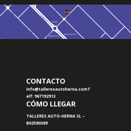
CONTACTO
info@talleresautoherna.com
T
elf: 967192913
CÓMO LLEGAR
TALLERES AUTO-HERNA SL –
B02580389