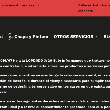
talleresautoherna.com
Talleres Auto Her
Albacete
al
Chapa y Pintura
OTROS SERVICIOS
BL
016/679 y a la LOPDGDD 3/2018, le informamos que trataremos 
to contratado, e informarle sobre los productos o servicios p
servarán, mientras se mantenga la relación mercantil, no se so
ación de interés, o durante el tiempo necesario para cumplir c
 no se cederán a terceros salvo en los casos en que exista un
rato.
e ejercer los siguientes derechos sobre sus datos personales:
ortabilidad y a retirar el consentimiento prestado, para ello pod