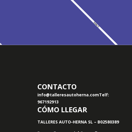
CONTACTO
info@talleresautoherna.com
Telf:
967192913
CÓMO LLEGAR
TALLERES AUTO-HERNA SL – B02580389