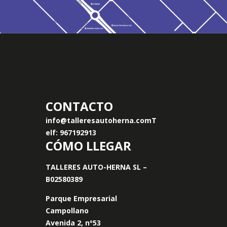
CONTACTO
info@talleresautoherna.com
T
elf: 967192913
CÓMO LLEGAR
TALLERES AUTO-HERNA SL –
B02580389
Parque Empresarial
Campollano
Avenida 2, nº53