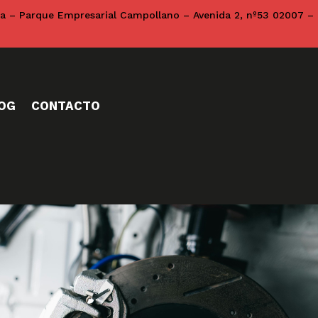
na – Parque Empresarial Campollano – Avenida 2, nº53 02007 –
OG
CONTACTO