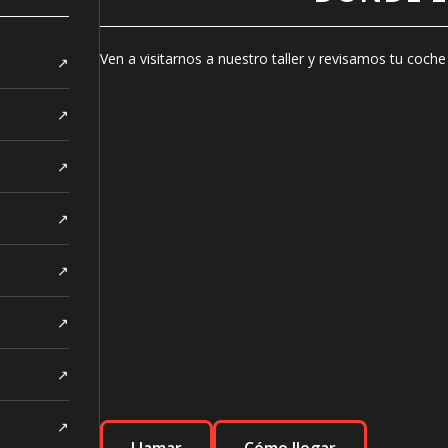
Ven a visitarnos a nuestro taller y revisamos tu coch
↗
↗
↗
↗
↗
↗
↗
↗