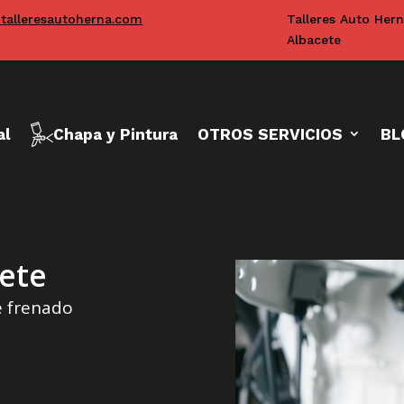
talleresautoherna.com
Talleres Auto Her
Albacete
al
Chapa y Pintura
OTROS SERVICIOS
BL
ete
e frenado