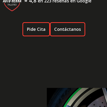
⭐ 4,8
en 223 reseñas en Google
Pide Cita
Contáctanos