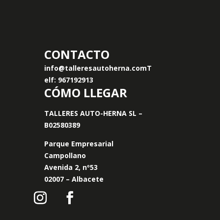
CONTACTO
info@talleresautoherna.com
T
elf: 967192913
CÓMO LLEGAR
TALLERES AUTO-HERNA SL –
B02580389
Parque Empresarial
Campollano
Avenida 2, nº53
02007 – Albacete