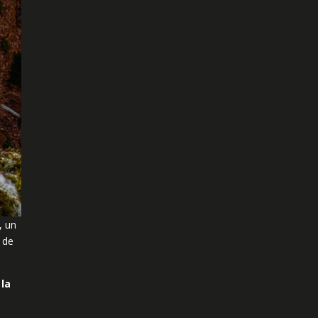
, un
 de
 la