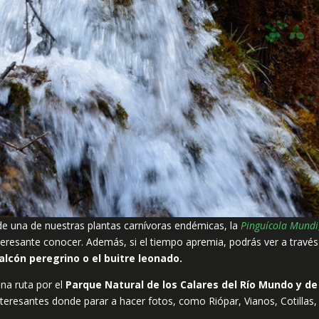
de una de nuestras plantas carnívoras endémicas, la
Pinguícola Mundi
resante conocer. Además, si el tiempo apremia, podrás ver a través
halcón peregrino o el buitre leonado.
una ruta por el
Parque Natural de los Calares del Río Mundo y de
teresantes donde parar a hacer fotos, como Riópar, Vianos, Cotillas,