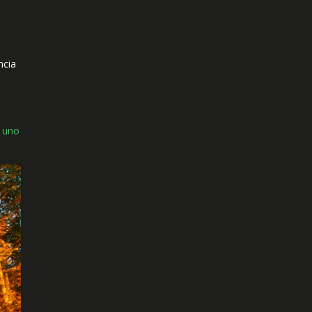
ncia
r
uno