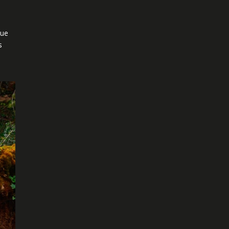
que
s