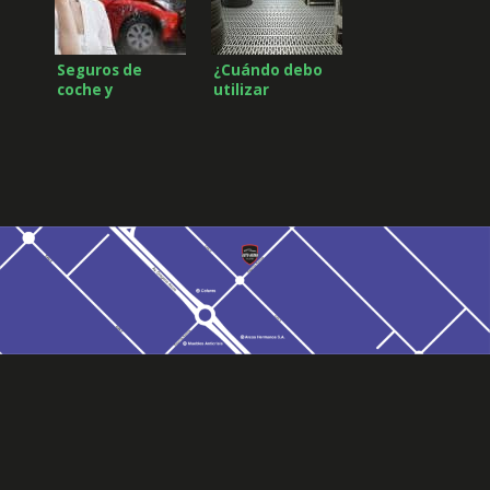
Seguros de
¿Cuándo debo
coche y
utilizar
repararlo en
neumáticos de
talleres de
invierno?
confianza