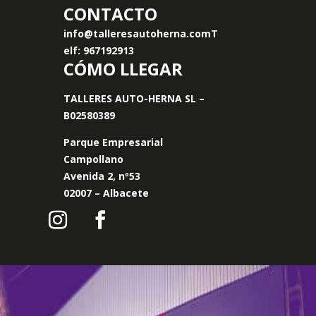
CONTACTO
info@talleresautoherna.com
T
elf: 967192913
CÓMO LLEGAR
TALLERES AUTO-HERNA SL –
B02580389
Parque Empresarial
Campollano
Avenida 2, nº53
02007 – Albacete