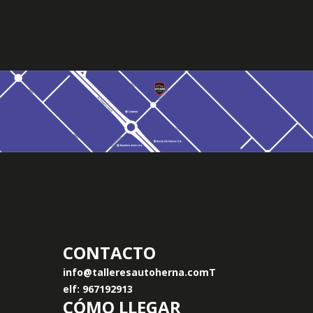
CONTACTO
info@talleresautoherna.com
T
elf: 967192913
CÓMO LLEGAR