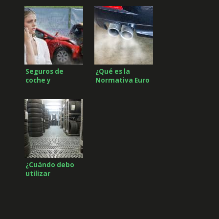
Seguros de
¿Qué es la
coche y
Normativa Euro
repararlo en
7?
talleres de
confianza
¿Cuándo debo
utilizar
neumáticos de
invierno?