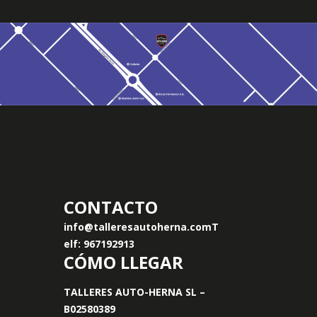
CONTACTO
info@talleresautoherna.com
T
elf: 967192913
CÓMO LLEGAR
TALLERES AUTO-HERNA SL –
B02580389