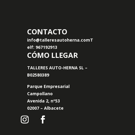
CONTACTO
info@talleresautoherna.com
T
elf: 967192913
CÓMO LLEGAR
TALLERES AUTO-HERNA SL –
B02580389
Parque Empresarial
Campollano
Avenida 2, nº53
02007 – Albacete