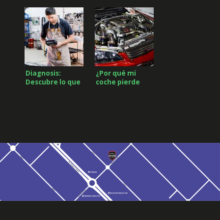
frenado de
automóvil?
vehículos
Diagnosis:
¿Por qué mi
Descubre lo que
coche pierde
tu Coche
potencia?
Necesita Antes
de que sea
Tarde