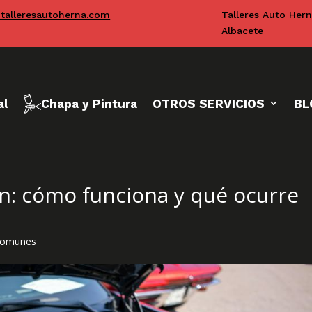
talleresautoherna.com
Talleres Auto Her
Albacete
al
Chapa y Pintura
OTROS SERVICIOS
BL
ón: cómo funciona y qué ocurre
 comunes