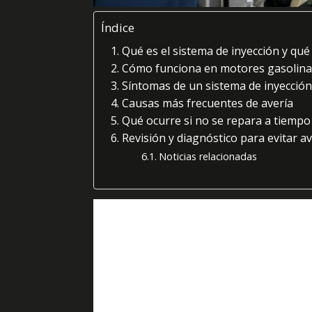
Índice
Qué es el sistema de inyección y qu
Cómo funciona en motores gasolina 
Síntomas de un sistema de inyección
Causas más frecuentes de avería
Qué ocurre si no se repara a tiempo
Revisión y diagnóstico para evitar a
Noticias relacionadas
El
sistema de inyección
es una de esas partes
funcione correctamente
o empiece a dar seña
normalidad, responde al acelerar y mantiene un 
lo nota: tirones, pérdida de potencia, consumo q
Lo complicado es que estos síntomas no siempr
otros problemas de mecánica general y se empiez