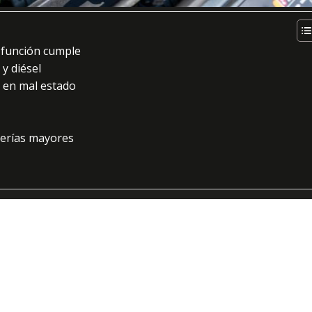
é función cumple
y diésel
 en mal estado
verías mayores
 del coche que casi nadie ve, pero de la que depende que el
motor
les de problemas. Cuando todo está en su sitio, el coche arranca c
consumo razonable. Pero cuando la inyección empieza a fallar, el co
ue se dispara, humo o dificultad para arrancar.
e apuntan directamente a la inyección. Muchas veces se confunden 
a a cambiar piezas sin tener claro el origen. Por eso merece la pen