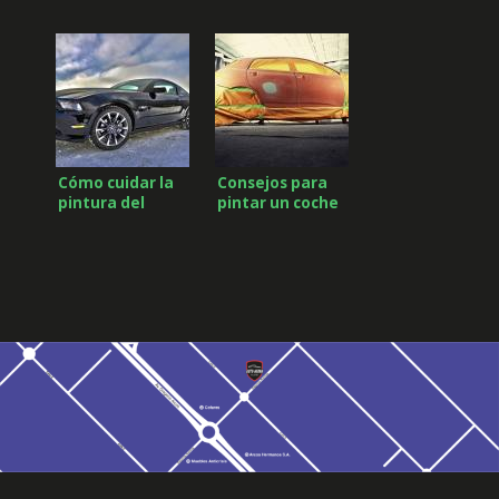
estado de los
aquaplaning
neumáticos?
Cómo cuidar la
Consejos para
pintura del
pintar un coche
coche en verano
en Albacete y no
morir en el
intento