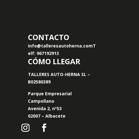
CONTACTO
info@talleresautoherna.com
T
elf: 967192913
CÓMO LLEGAR
TALLERES AUTO-HERNA SL –
B02580389
Parque Empresarial
Campollano
Avenida 2, nº53
02007 – Albacete