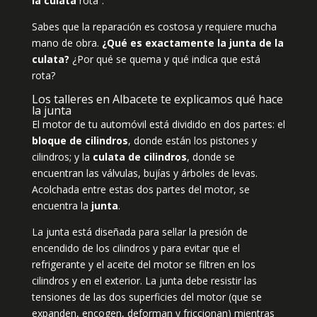
la culata
rota”.
Sabes que la reparación es costosa y requiere mucha
mano de obra.
¿Qué es exactamente la junta de la
culata?
¿Por qué se quema y qué indica que está
rota?
Los
talleres en Albacete
te explicamos qué hace
la junta
El motor de tu automóvil está dividido en dos partes: el
bloque de cilindros
, donde están los pistones y
cilindros; y la
culata de cilindros
, donde se
encuentran las válvulas, bujías y árboles de levas.
Acolchada entre estas dos partes del motor, se
encuentra la
junta
.
La junta está diseñada para sellar la presión de
encendido de los cilindros y para evitar que el
refrigerante y el aceite del motor se filtren en los
cilindros y en el exterior. La junta debe resistir las
tensiones de las dos superficies del motor (que se
expanden, encogen, deforman y friccionan) mientras