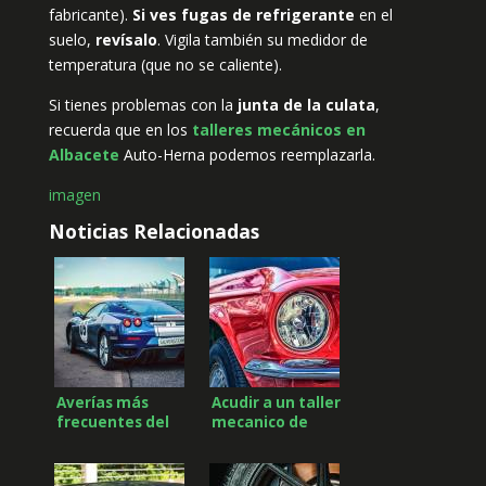
fabricante).
Si ves fugas de refrigerante
en el
suelo,
revísalo
. Vigila también su medidor de
temperatura (que no se caliente).
Si tienes problemas con la
junta de la culata
,
recuerda que en los
talleres mecánicos en
Albacete
Auto-Herna podemos reemplazarla.
imagen
Noticias Relacionadas
Averías más
Acudir a un taller
frecuentes del
mecanico de
sistema de
confianza en
frenado de
Albacete para
vehículos
revisar el