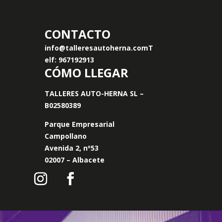
CONTACTO
info@talleresautoherna.com
T
elf: 967192913
CÓMO LLEGAR
TALLERES AUTO-HERNA SL –
B02580389
Parque Empresarial
Campollano
Avenida 2, nº53
02007 – Albacete