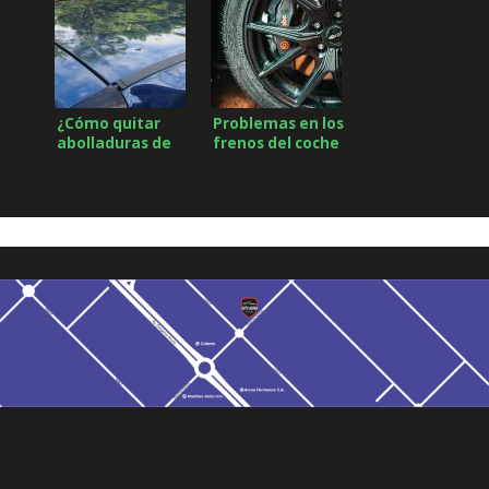
sistema de
suspensión
¿Cómo quitar
Problemas en los
abolladuras de
frenos del coche
granizo de un
automóvil?