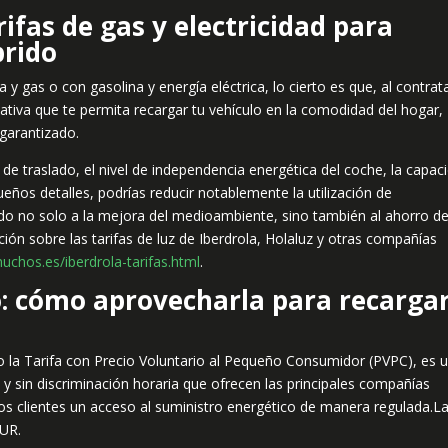
ifas de gas y electricidad para
brido
 y gas o con gasolina y energía eléctrica, lo cierto es que, al contrat
rnativa que te permita recargar tu vehículo en la comodidad del hogar,
garantizado.
e traslado, el nivel de independencia energética del coche, la capac
os detalles, podrías reducir notablemente la utilización de
endo no solo a la mejora del medioambiente, sino también al ahorro d
ción sobre las tarifas de luz de Iberdrola, Holaluz y otras compañías
chos.es/iberdrola-tarifas.html
.
o: cómo aprovecharla para recarga
 la Tarifa con Precio Voluntario al Pequeño Consumidor (PVPC), es 
n y sin discriminación horaria que ofrecen las principales compañías
los clientes un acceso al suministro energético de manera regulada.L
TUR.