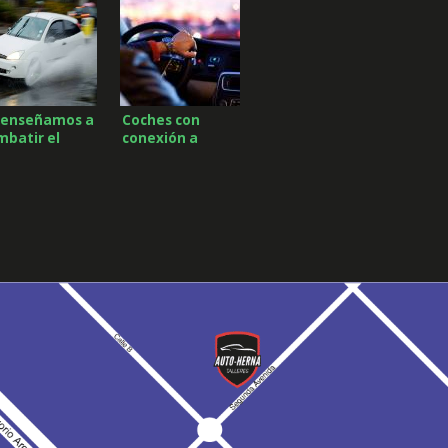
 enseñamos a
Coches con
mbatir el
conexión a
uaplaning
internet, el
futuro