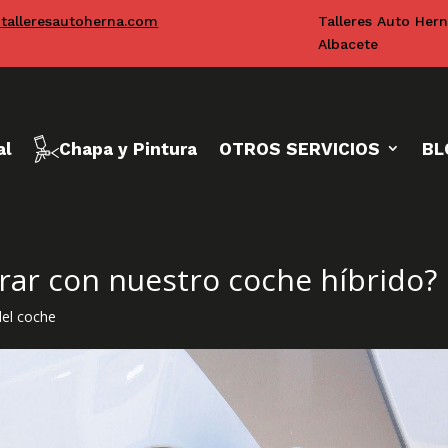
talleresautoherna.com
Talleres Auto Her
Albacete
al
Chapa y Pintura
OTROS SERVICIOS
BL
r con nuestro coche híbrido?
del coche