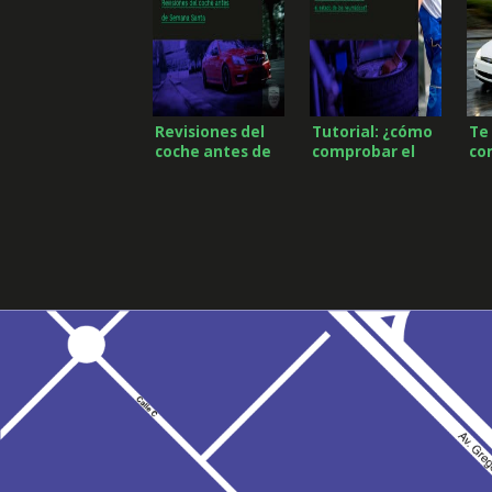
Revisiones del
Tutorial: ¿cómo
Te
coche antes de
comprobar el
co
Semana Santa
estado de los
aq
neumáticos?