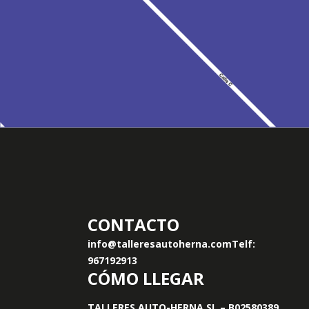
CONTACTO
info@talleresautoherna.com
Telf:
967192913
CÓMO LLEGAR
TALLERES AUTO-HERNA SL – B02580389