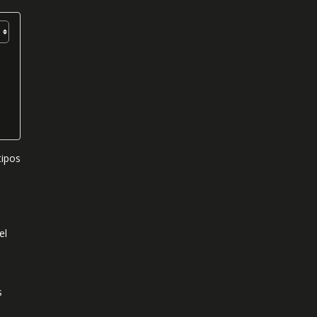
tipos
el
o
s