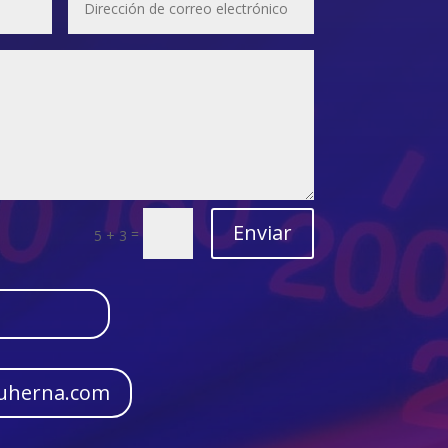
Enviar
=
5 + 3
tuherna.com