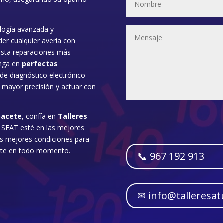
logía avanzada y
er cualquier avería con
hasta reparaciones más
nga en
perfectas
e diagnóstico electrónico
n mayor precisión y actuar con
bacete
, confía en
Talleres
o SEAT esté en las mejores
s mejores condiciones para
ente en todo momento.
📞 967 192 913
✉ info@talleresa