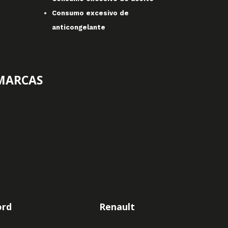
Consumo excesivo de
anticongelante
 MARCAS
ord
Renault