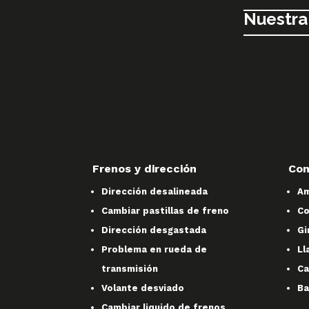
Nuestra
Frenos y dirección
Con
Dirección desalineada
Am
Cambiar pastillas de freno
Co
Dirección desgastada
Gi
Problema en rueda de
Ll
transmisión
Ca
Volante desviado
Ba
Cambiar liquido de frenos