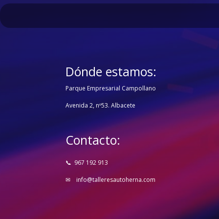
Dónde estamos:
Parque Empresarial Campollano
Avenida 2, nº53. Albacete
Contacto:
📞
967 192 913
✉
info@talleresautoherna.com