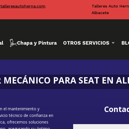
talleresautoherna.com
Talleres Auto Her
Albacete
al
Chapa y Pintura
OTROS SERVICIOS
BL
R MECÁNICO PARA SEAT EN AL
Contac
en el mantenimiento y
vicio técnico de confianza en
arca, ofrecemos soluciones
mano, asegurando su óptimo