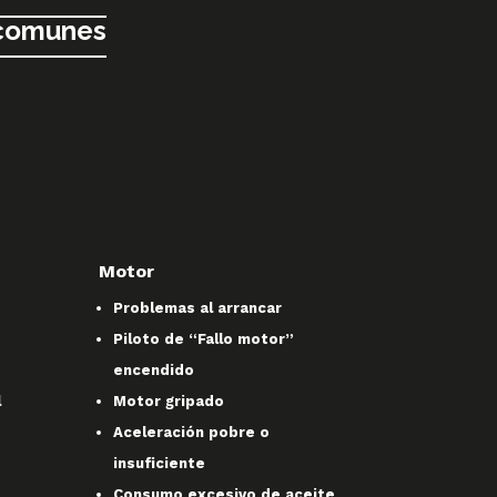
 comunes
Motor
Problemas al arrancar
Piloto de “Fallo motor”
encendido
l
Motor gripado
Aceleración pobre o
insuficiente
Consumo excesivo de aceite