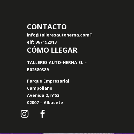
CONTACTO
info@talleresautoherna.com
T
elf: 967192913
CÓMO LLEGAR
TALLERES AUTO-HERNA SL –
B02580389
Parque Empresarial
Campollano
Avenida 2, nº53
02007 – Albacete