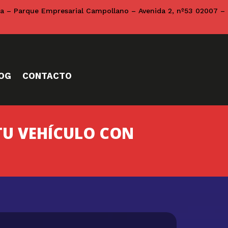
na – Parque Empresarial Campollano – Avenida 2, nº53 02007 –
OG
CONTACTO
TU VEHÍCULO CON