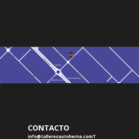
CONTACTO
info@talleresautoherna.com
T